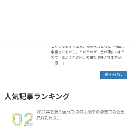
カップ式自販機で温まろう!ホットコーヒ
ーで心身ともに温めるには
2021年12月24日
カップ式自販機 のホットコーヒーを飲んで温ま
りましょう。 しかし「コーヒーは体を冷やす」
という話も聞きます。 根拠をたどると「南国で
収穫されるから」というのが一番の理由のよう
です。確かに赤道付近の国で収穫されますが、
一般 […]
続きを読む
人気記事ランキング
2021年を振り返って(コロナ禍での影響での密を
さけた日々）