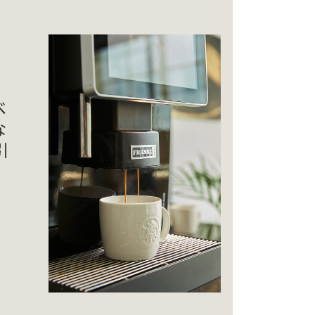
ベ
な
引
、