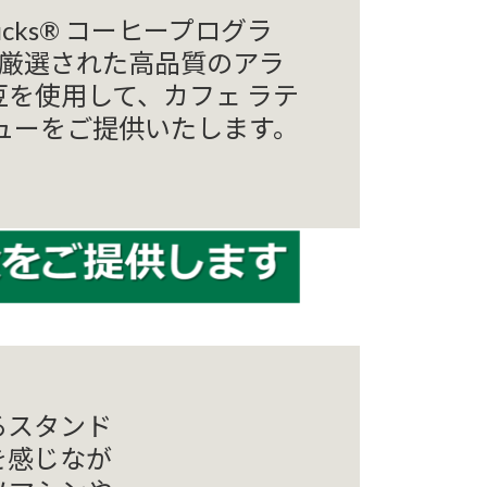
tarbucks® コーヒープログラ
の厳選された⾼品質のアラ
⾖を使⽤して、カフェ ラテ
ューをご提供いたします。
るスタンド
を感じなが