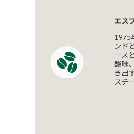
エス
19
ンド
ース
酸味
き出
スチ