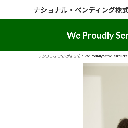
コ
ナ
ナショナル・ベンディング株
ン
ビ
テ
ゲ
ン
ー
ツ
シ
We Proudly
へ
ョ
ス
ン
キ
に
ナショナル・ベンディング
We Proudly Serve S
ッ
移
プ
動