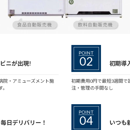
POINT
02
ビニが出現!
初期導入
病院・アミューズメント施
初期費用0円で最短3週間
す。
注・管理の手間なし
POINT
04
を
毎日デリバリー！
いつも