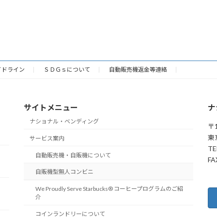
イドライン
ＳＤＧｓについて
自動販売機返金等連絡
サイトメニュー
ナ
ナショナル・ベンディング
〒1
東
サービス案内
TE
自動販売機・自販機について
FA
自販機型無人コンビニ
We Proudly Serve Starbucks® コーヒープログラムのご紹
介
コインランドリーについて