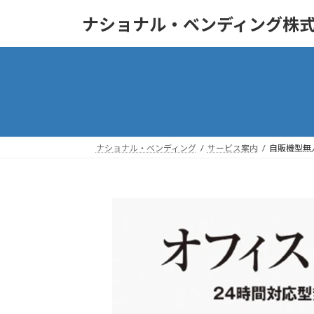
コ
ナ
ナショナル・ベンディング株
ン
ビ
テ
ゲ
ン
ー
ツ
シ
へ
ョ
ス
ン
キ
に
ッ
移
ナショナル・ベンディング
サービス案内
自販機型無
プ
動