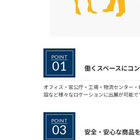
POINT
01
働くスペースに
コン
オフィス・官公庁・工場・物流センター・
設など様々なロケーションに出展が可能で
POINT
03
安全・安心な商品