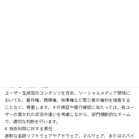
業務における機密情報の記載は一切行いません。
ナショナル・ベンディングとしての公式見解や利益に反する投
稿、
ブランド価値の毀損につながる議論や憶測等の投稿はいたしませ
ん。
就業規則や個人情報保護方針、その他定めのある関連方針や法令
等に従わなければなりません。
2. プライバシーの保護
あらゆる個人情報（Personally Identifiable Information）について
は、収集形態・保管方法・用途など、あらゆる面で慎重でなけれ
ばなりません。これらは全て、個人情報保護方針や関連法規に従
います。
3. 第三者の権利の尊重
ユーザー生成型のコンテンツを含め、ソーシャルメディア領域に
おいても、著作権、商標権、肖像権など第三者の権利を侵害する
ことなく、尊重します。その検証や履行確認に当たっては、各ユー
ザーの置かれた状況の違いを考慮しながら、部門横断的なチーム
で、適切な判断を行います。
4. 技術利用に対する責任
過剰な追跡ソフトウェアやアドウェア、マルウェア、またはスパイ