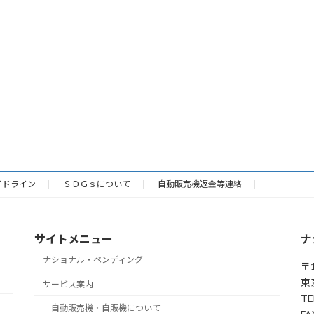
イドライン
ＳＤＧｓについて
自動販売機返金等連絡
サイトメニュー
ナ
ナショナル・ベンディング
〒1
東
サービス案内
TE
自動販売機・自販機について