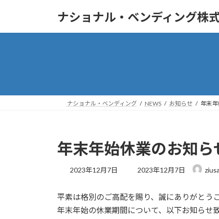
コ
ナ
ナショナル・ベンディング株
ン
ビ
テ
ゲ
ン
ー
ツ
シ
へ
ョ
ス
ン
キ
に
ッ
移
ナショナル・ベンディング
NEWS
お知らせ
年末年
プ
動
年末年始休業のお知ら
最
2023年12月7日
2023年12月7日
zius
終
更
平素は格別のご高配を賜り、誠にありがとう
新
日
年末年始の休業期間について、以下お知らせ
時